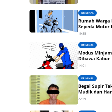
KRIMINAL
Rumah Warga D
Sepeda Motor 
19:35
KRIMINAL
Modus Minjam 
Dibawa Kabur
14:01
KRIMINAL
Begal Supir Ta
Mudik dan Haru
22:29