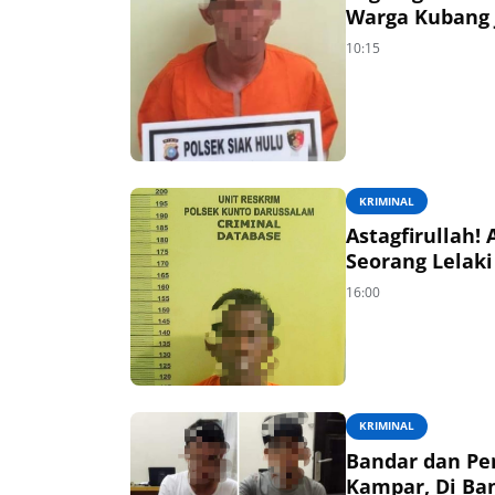
Warga Kubang 
10:15
KRIMINAL
Astagfirullah! Anak K
Seorang Lelak
16:00
KRIMINAL
Bandar dan Pengedar 
Kampar, Di Ba