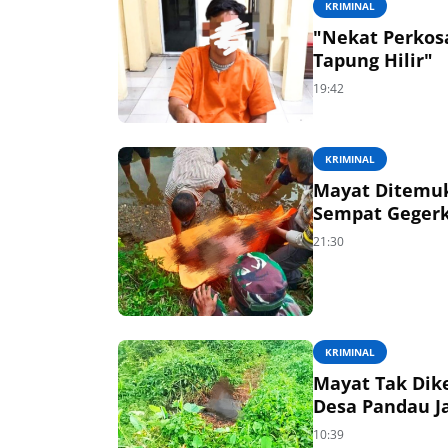
KRIMINAL
"Nekat Perkosa
Tapung Hilir"
19:42
KRIMINAL
Mayat Ditemukan terapung di
Sempat G
21:30
KRIMINAL
Mayat Tak Dik
Desa Pandau J
10:39