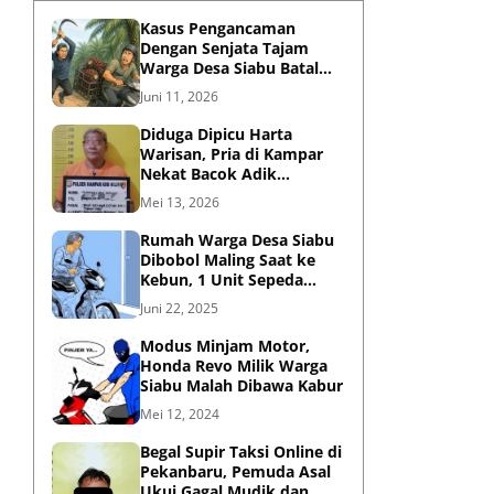
Kasus Pengancaman
Dengan Senjata Tajam
Warga Desa Siabu Batal
Damai, Pelaku Kabur
Juni 11, 2026
Diduga Dipicu Harta
Warisan, Pria di Kampar
Nekat Bacok Adik
Kandung Hingga Luka
Mei 13, 2026
Berat
Rumah Warga Desa Siabu
Dibobol Maling Saat ke
Kebun, 1 Unit Sepeda
Motor Raib
Juni 22, 2025
Modus Minjam Motor,
Honda Revo Milik Warga
Siabu Malah Dibawa Kabur
Mei 12, 2024
Begal Supir Taksi Online di
Pekanbaru, Pemuda Asal
Ukui Gagal Mudik dan