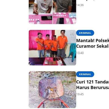
14:36
KRIMINAL
Mantab! Polse
Curamor Sekal
13:40
KRIMINAL
Curi 121 Tanda
Harus Berurus
19:45