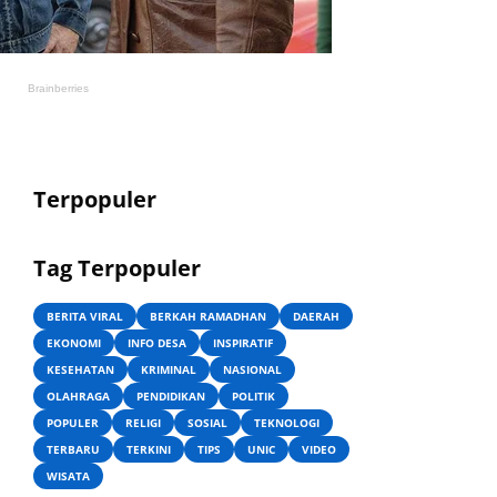
Terpopuler
Tag Terpopuler
BERITA VIRAL
BERKAH RAMADHAN
DAERAH
EKONOMI
INFO DESA
INSPIRATIF
KESEHATAN
KRIMINAL
NASIONAL
OLAHRAGA
PENDIDIKAN
POLITIK
POPULER
RELIGI
SOSIAL
TEKNOLOGI
TERBARU
TERKINI
TIPS
UNIC
VIDEO
WISATA