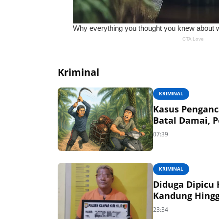
Kriminal
KRIMINAL
Kasus Penganc
Batal Damai, 
07:39
KRIMINAL
Diduga Dipicu 
Kandung Hingg
23:34