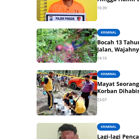
16:39
KRIMINAL
Bocah 13 Tahun Ditemukan Meninggal Dunia Di Semak
Jalan, Wajahn
14:10
KRIMINAL
Mayat Seorang Wanita Ditemukan di Kebun Sawit, Diduga
Korban Dihabis
23:07
KRIMINAL
Lagi-lagi Penc