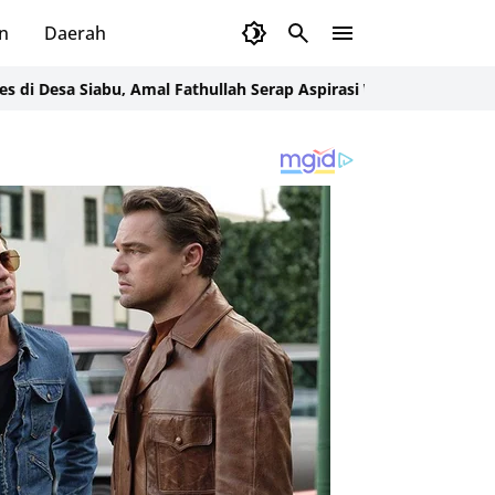
n
Daerah
a Siabu, Amal Fathullah Serap Aspirasi Warga Soal Jembatan
Mata